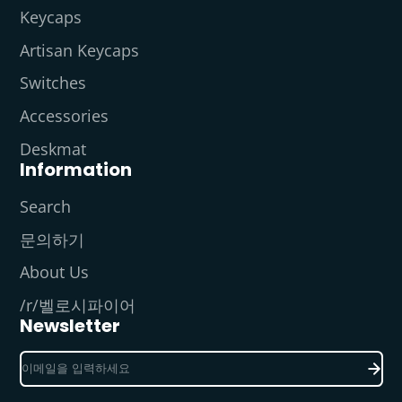
Keycaps
Artisan Keycaps
Switches
Accessories
Deskmat
Information
Search
문의하기
About Us
/r/벨로시파이어
Newsletter
이
메