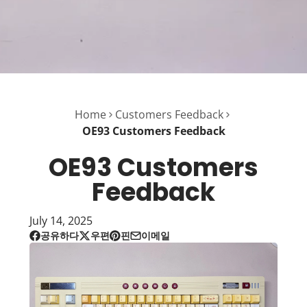
Home
Customers Feedback
OE93 Customers Feedback
OE93 Customers
Feedback
July 14, 2025
공유하다
우편
핀
이메일
Facebook
새
X
새
Pinterest
새
이
에
창
에
창
에
창
메
공
에
게
에
있
에
일
유
서
시
서
는
서
로
열
열
핀
열
공