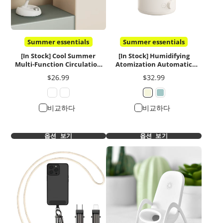
Summer essentials
Summer essentials
[In Stock] Cool Summer
[In Stock] Humidifying
Multi-Function Circulation
Atomization Automatic
Desk/Wall Fan
Oscillating Desktop Air
가
가
$26.99
$32.99
Circulation Fan
격
격
비교하다
비교하다
옵션 보기
옵션 보기