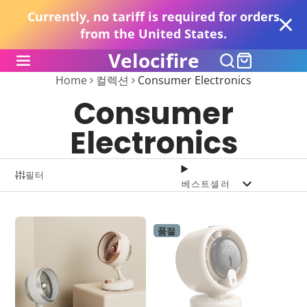
Currently, no tariff is required for orders
from the United States.
Velocifire
Home
컬렉션
Consumer Electronics
Consumer
Electronics
필터
베스트셀러
품절