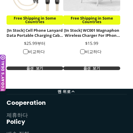
Free Shipping in Some
Free Shipping in Some
Countries
Countries
[In Stock] Cell Phone Lanyard
[In Stock] WC001 Magnaphon
Data Portable Charging Cable
Wireless Charger For IPhone
2 in 1
And Other Android Phones
가
가
$25.99부터
$15.99
격
격
비교하다
비교하다
TODAY'S DEAL
옵션 보기
옵션 보기
맨 위로
Cooperation
제휴하다
Policy