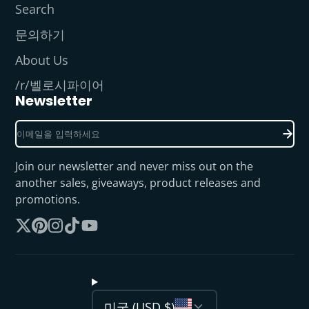
Search
문의하기
About Us
/r/벨로시파이어
Newsletter
이
메
일
Join our newsletter and never miss out on the
을
another sales, giveaways, product releases and
입
promotions.
력
하
X
Pinterest
Instagram
TikTok
YouTube
세
를
요
따
라
미국 (USD $)
가