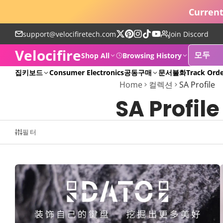
Current
support@velocifiretech.com
Join Discord
X
Pinterest
Instagram
TikTok
YouTube
Velocifire
를
Shop All
Browsing History
따
POPULAR
집
키보드
Consumer Electronics
공동구매
문서
불화
Track Ord
라
Home
컬렉션
SA Profile
가
세
SA Profile
요
필터