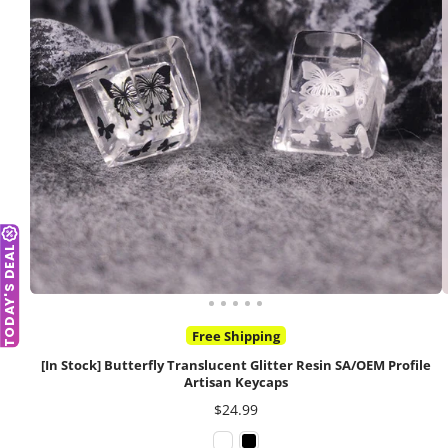
TODAY'S DEAL
Free Shipping
[In Stock] Butterfly Translucent Glitter Resin SA/OEM Profile
Artisan Keycaps
가
$24.99
격