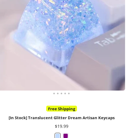
Screwless Structure
QMK/VIA Support
Ice Crystals Alu Weight
[In Stock] Lucky65 V2 65% Mechanical Keyboard
가
$79부터
격
Integrated light bar
[In Stock] Wusikey FF101 100% Pre-Built Mechanical Keyboa
가
$99부터
격
Free Shipping
[In Stock] Translucent Glitter Dream Artisan Keycaps
가
$19.99
격