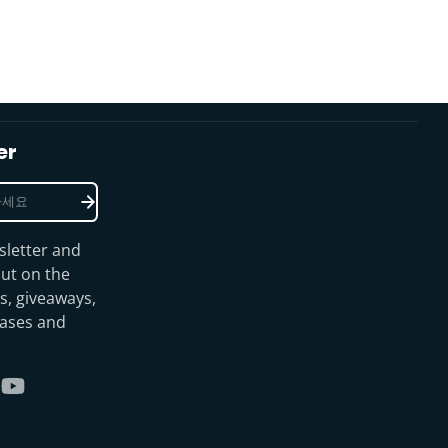
er
sletter and
ut on the
s, giveaways,
eases and
gram
kTok
YouTube