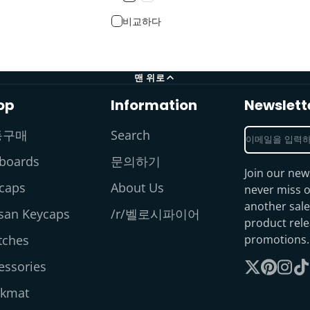
비교하다
맨 위로
op
Information
Newslett
이
동구매
Search
메
boards
문의하기
일
Join our new
을
caps
About Us
never miss o
입
another sale
isan Keycaps
/r/벨로시파이어
력
product rel
하
tches
promotions.
세
essories
요
X
Pinterest
Insta
Ti
kmat
를