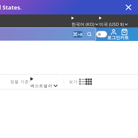
 States.
한국어 (KO)
미국 (USD $)
+
K
로그인
카트
 for Gaming and Typing
정렬 기준:
보기:
베스트셀러
정판
Keyboard