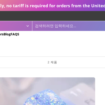
ly, no tariff is required for orders from the United
 PRODUCTS
ers
Blog
FAQS
Bestseller
In Stock BK75 Compact 75% Pre-Built Mechanical Keyboard
가
$79부터
격
2 제품
1000+ Units Sold
INFI75 트리플 모드 HI-FI RGB 기계식 키보드 - 조심하세요! 한
가
$149
격
Budgetest Keyboard
[In Stock] Xinmeng M75/M75Pro 75% Pre-Built Mechanical 
가
$49부터
격