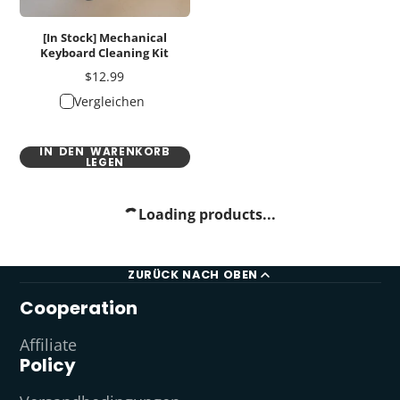
[In Stock] Mechanical
Keyboard Cleaning Kit
Preis
$12.99
Vergleichen
IN DEN WARENKORB
LEGEN
Loading products...
ZURÜCK NACH OBEN
Cooperation
Affiliate
Policy