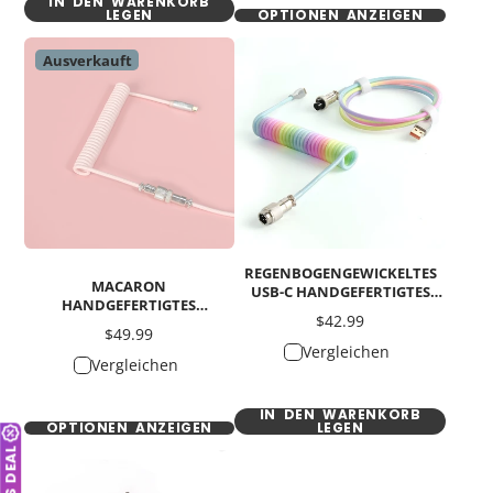
IN DEN WARENKORB
LEGEN
OPTIONEN ANZEIGEN
Ausverkauft
REGENBOGENGEWICKELTES
MACARON
USB-C HANDGEFERTIGTES
HANDGEFERTIGTES
KABEL
Preis
$42.99
MECHANISCHES TASTATUR-
Preis
$49.99
GEWICKELTES USB-C-KABEL
Vergleichen
Vergleichen
IN DEN WARENKORB
OPTIONEN ANZEIGEN
LEGEN