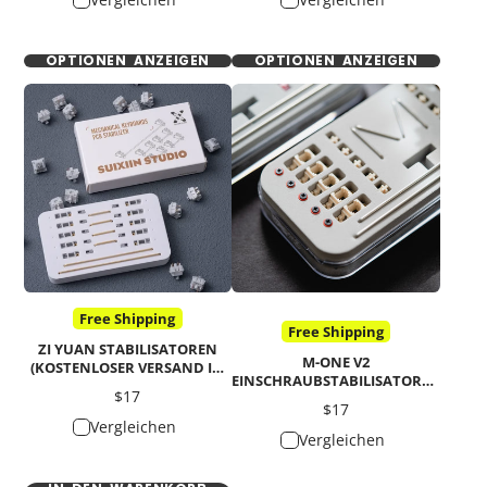
OPTIONEN ANZEIGEN
OPTIONEN ANZEIGEN
Free Shipping
Free Shipping
ZI YUAN STABILISATOREN
M-ONE V2
(KOSTENLOSER VERSAND IN
EINSCHRAUBSTABILISATOREN
EINIGE LÄNDER)
Preis
$17
NUR FÜR 1,2-MM-PCB FÜR
Preis
$17
MECHANISCHE TASTATUR 2U
Vergleichen
6,25U 7U (KOSTENLOSER
Vergleichen
VERSAND IN EINIGE LÄNDER)