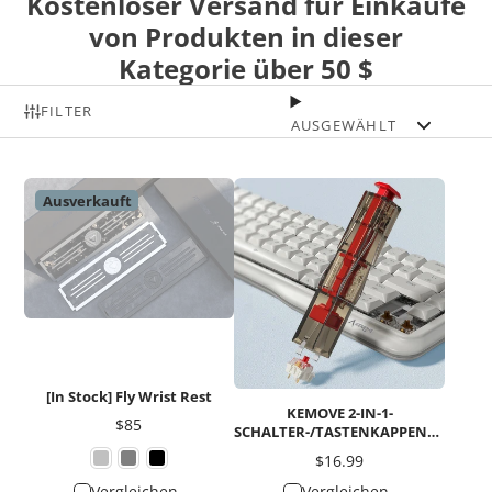
Kostenloser Versand für Einkäufe
von Produkten in dieser
Kategorie über 50 $
FILTER
AUSGEWÄHLT
Ausverkauft
[In Stock] Fly Wrist Rest
KEMOVE 2-IN-1-
Preis
$85
SCHALTER-/TASTENKAPPENZIEHER
FÜR HOT-SWAPP-FÄHIGE
Preis
$16.99
MECHANISCHE TASTATUR
Vergleichen
Vergleichen