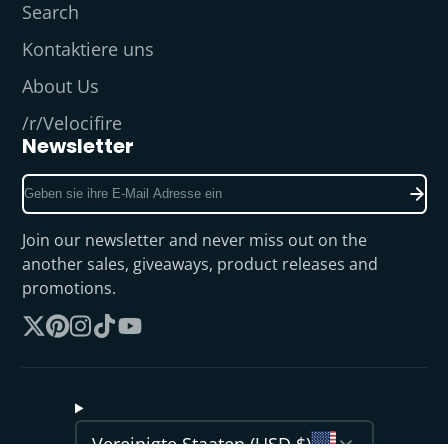
Search
Kontaktiere uns
About Us
/r/Velocifire
Newsletter
Geben
sie
ihre
Join our newsletter and never miss out on the
E-
another sales, giveaways, product releases and
Mail
promotions.
Adresse
ein
Folgen
Pinterest
Instagram
TikTok
YouTube
Sie
auf
X
Vereinigte Staaten (USD $)