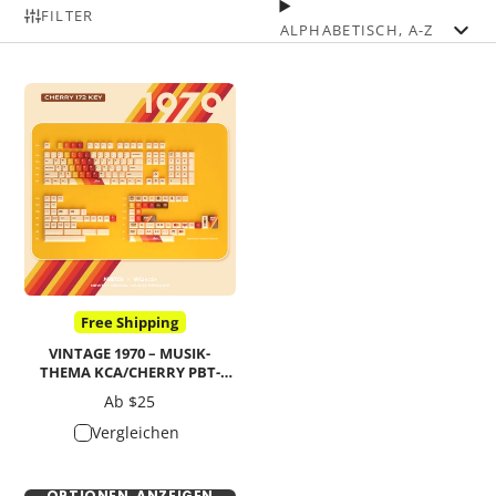
FILTER
ALPHABETISCH, A-Z
Free Shipping
VINTAGE 1970 – MUSIK-
THEMA KCA/CHERRY PBT-
TASTENKAPPE
Preis
Ab $25
Vergleichen
OPTIONEN ANZEIGEN